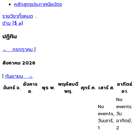
หลักสูตรประกาศนียบัตร
รายวิชาทั้งหมด
...
ข้าม {$ a}
ปฏิทิน
←
กรกฎาคม
|
สิงหาคม 2026
|
กันยายน
→
อังคาร
พฤหัสบดี
อาทิตย
จันทร์
จ.
พุธ
พ.
ศุกร์
ศ.
เสาร์
ส.
อ.
พฤ.
อา.
No
No
events
events,
วัน
วันเสาร์,
อาทิตย์,
1
2